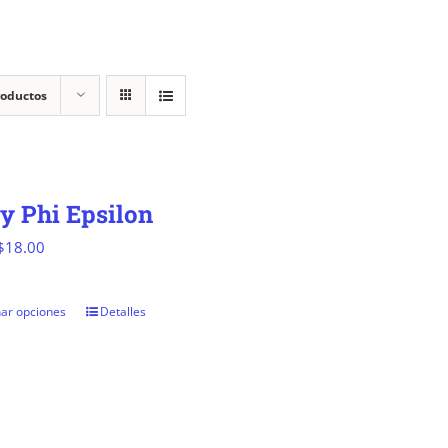
roductos
y Phi Epsilon
Rango
$
18.00
de
precios:
nar opciones
Detalles
Este
desde
producto
$15.00
tiene
hasta
múltiples
$18.00
variantes.