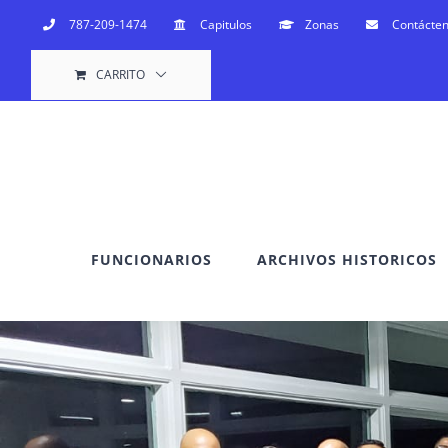
Saltar
787-209-1474
Capitulos
Zonas
Contácte
al
CARRITO
contenido
FUNCIONARIOS
ARCHIVOS HISTORICOS