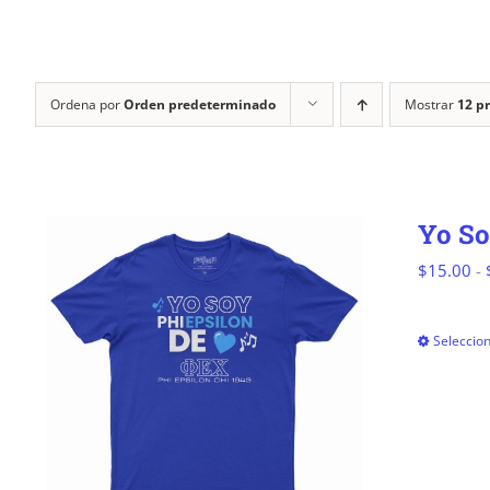
Ordena por
Orden predeterminado
Mostrar
12 p
Yo So
$
15.00
-
Seleccio