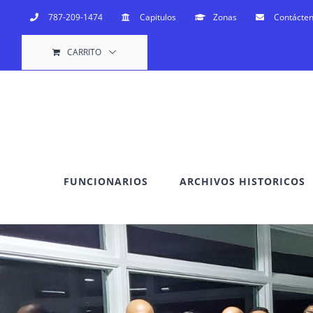
Saltar
787-209-1474
Capitulos
Zonas
Contácte
al
CARRITO
contenido
FUNCIONARIOS
ARCHIVOS HISTORICOS