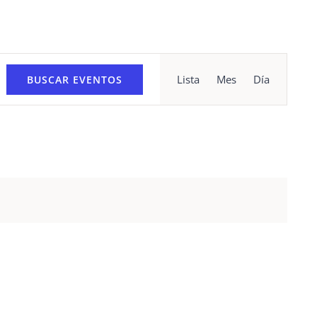
Navegació
Lista
Mes
Día
BUSCAR EVENTOS
de
vistas
de
Evento