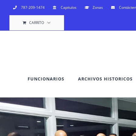
Saltar
787-209-1474
Capitulos
Zonas
Contácte
al
CARRITO
contenido
FUNCIONARIOS
ARCHIVOS HISTORICOS