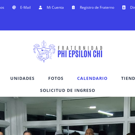
nos
E-Mail
Mi Cuenta
Registro de Fraterno
Di
UNIDADES
FOTOS
CALENDARIO
TIEN
SOLICITUD DE INGRESO