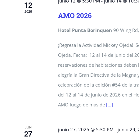
junio 12 @ 5:30 PM
-
junio 14 @ 10:
Eventos
12
2026
AMO 2026
Hotel Punta Borinquen
90 Wing Rd,
¡Regresa la Actividad Mickey Ojeda! Se
Ojeda. Fecha: 12 al 14 de junio del 2
reservaciones de habitaciones deben
alegría la Gran Directiva de la Magna
celebración de la edición #54 de la t
del 12 al 14 de junio de 2026 en el Ho
AMO luego de mas de
[...]
JUN
junio 27, 2025 @ 5:30 PM
-
junio 29,
27