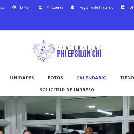
nos
E-Mail
Mi Cuenta
Registro de Fraterno
Di
UNIDADES
FOTOS
CALENDARIO
TIEN
SOLICITUD DE INGRESO