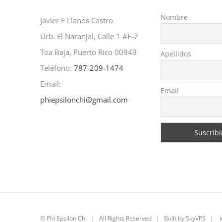
Nombre
Javier F Llanos Castro
Urb. El Naranjal, Calle 1 #F-7
Toa Baja, Puerto Rico 00949
Apellidos
Teléfono:
787-209-1474
Email:
Email
phiepsilonchi@gmail.com
©
Phi Epsilon Chi
| All Rights Reserved | Built by
SkyVPS
|