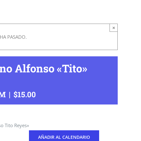
×
 HA PASADO.
no Alfonso «Tito»
PM
|
$15.00
so Tito Reyes»
AÑADIR AL CALENDARIO