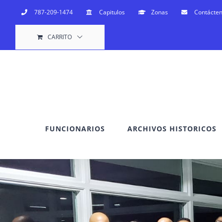
Saltar
787-209-1474
Capitulos
Zonas
Contácte
al
CARRITO
contenido
FUNCIONARIOS
ARCHIVOS HISTORICOS