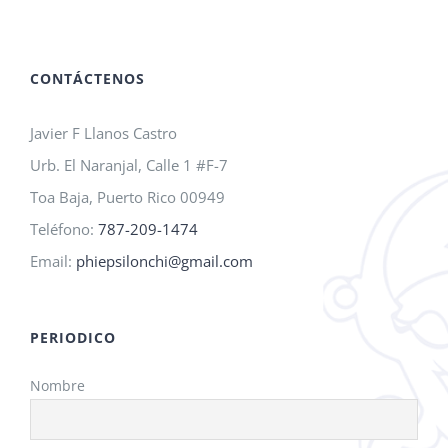
A.M.O.
2026!
CONTÁCTENOS
Javier F Llanos Castro
Urb. El Naranjal, Calle 1 #F-7
Toa Baja, Puerto Rico 00949
Teléfono:
787-209-1474
Email:
phiepsilonchi@gmail.com
PERIODICO
Nombre