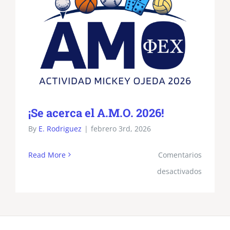
¡Se acerca el A.M.O. 2026!
By
E. Rodriguez
|
febrero 3rd, 2026
Read More
Comentarios
en
desactivados
¡Se
acerca
el