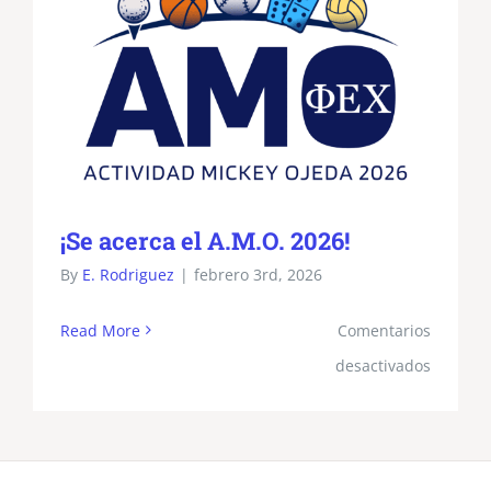
¡Se acerca el A.M.O. 2026!
By
E. Rodriguez
|
febrero 3rd, 2026
Read More
Comentarios
en
desactivados
¡Se
acerca
el