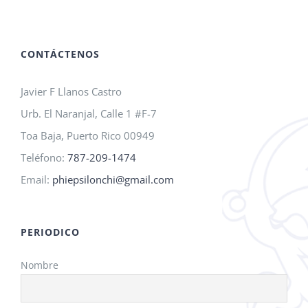
A.M.O.
2026!
CONTÁCTENOS
Javier F Llanos Castro
Urb. El Naranjal, Calle 1 #F-7
Toa Baja, Puerto Rico 00949
Teléfono:
787-209-1474
Email:
phiepsilonchi@gmail.com
PERIODICO
Nombre