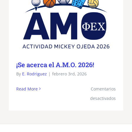
¡Se acerca el A.M.O. 2026!
By
E. Rodriguez
|
febrero 3rd, 2026
Read More
Comentarios
en
desactivados
¡Se
acerca
el