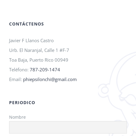
A.M.O.
2026!
CONTÁCTENOS
Javier F Llanos Castro
Urb. El Naranjal, Calle 1 #F-7
Toa Baja, Puerto Rico 00949
Teléfono:
787-209-1474
Email:
phiepsilonchi@gmail.com
PERIODICO
Nombre