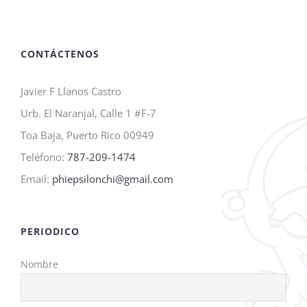
A.M.O.
2026!
CONTÁCTENOS
Javier F Llanos Castro
Urb. El Naranjal, Calle 1 #F-7
Toa Baja, Puerto Rico 00949
Teléfono:
787-209-1474
Email:
phiepsilonchi@gmail.com
PERIODICO
Nombre