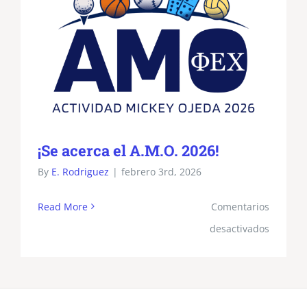
¡Se acerca el A.M.O. 2026!
By
E. Rodriguez
|
febrero 3rd, 2026
Read More
Comentarios
en
desactivados
¡Se
acerca
el