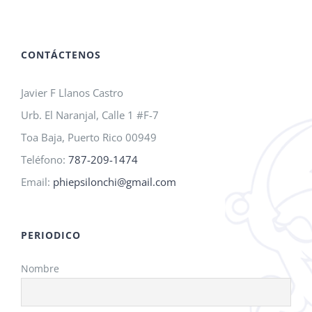
A.M.O.
2026!
CONTÁCTENOS
Javier F Llanos Castro
Urb. El Naranjal, Calle 1 #F-7
Toa Baja, Puerto Rico 00949
Teléfono:
787-209-1474
Email:
phiepsilonchi@gmail.com
PERIODICO
Nombre