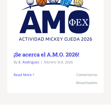
¡Se acerca el A.M.O. 2026!
By
E. Rodriguez
|
febrero 3rd, 2026
Read More
Comentarios
en
desactivados
¡Se
acerca
el