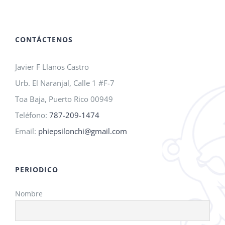
A.M.O.
2026!
CONTÁCTENOS
Javier F Llanos Castro
Urb. El Naranjal, Calle 1 #F-7
Toa Baja, Puerto Rico 00949
Teléfono:
787-209-1474
Email:
phiepsilonchi@gmail.com
PERIODICO
Nombre