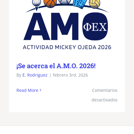
¡Se acerca el A.M.O. 2026!
By
E. Rodriguez
|
febrero 3rd, 2026
Read More
Comentarios
en
desactivados
¡Se
acerca
el