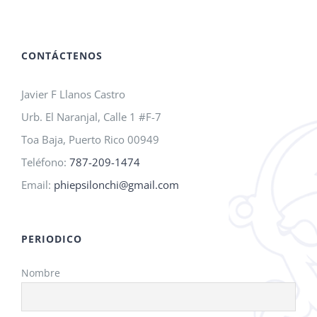
A.M.O.
2026!
CONTÁCTENOS
Javier F Llanos Castro
Urb. El Naranjal, Calle 1 #F-7
Toa Baja, Puerto Rico 00949
Teléfono:
787-209-1474
Email:
phiepsilonchi@gmail.com
PERIODICO
Nombre