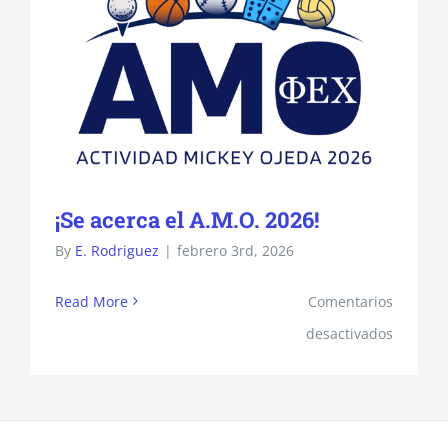
¡Se acerca el A.M.O. 2026!
By
E. Rodriguez
|
febrero 3rd, 2026
Read More
Comentarios
en
desactivados
¡Se
acerca
el