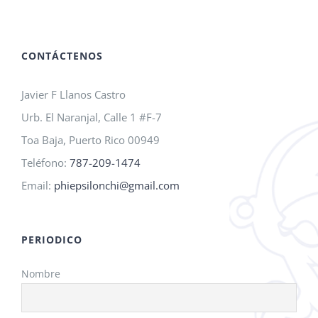
A.M.O.
2026!
CONTÁCTENOS
Javier F Llanos Castro
Urb. El Naranjal, Calle 1 #F-7
Toa Baja, Puerto Rico 00949
Teléfono:
787-209-1474
Email:
phiepsilonchi@gmail.com
PERIODICO
Nombre