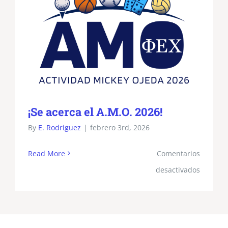
¡Se acerca el A.M.O. 2026!
By
E. Rodriguez
|
febrero 3rd, 2026
Read More
Comentarios
en
desactivados
¡Se
acerca
el