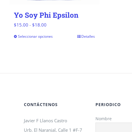
Yo Soy Phi Epsilon
Rango
$
15.00
-
$
18.00
de
Seleccionar opciones
Detalles
Este
precios:
producto
desde
tiene
$15.00
múltiples
hasta
variantes.
$18.00
Las
opciones
se
CONTÁCTENOS
PERIODICO
pueden
Nombre
Javier F Llanos Castro
elegir
Urb. El Naranjal, Calle 1 #F-7