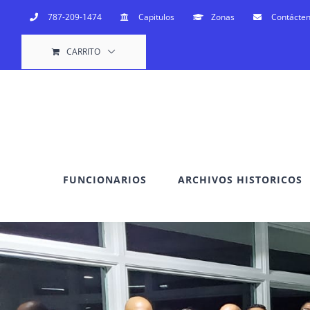
Saltar
787-209-1474
Capitulos
Zonas
Contácte
al
CARRITO
contenido
FUNCIONARIOS
ARCHIVOS HISTORICOS