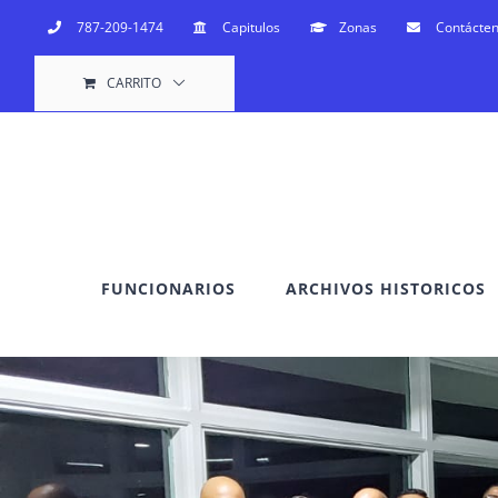
Saltar
787-209-1474
Capitulos
Zonas
Contácte
al
CARRITO
contenido
FUNCIONARIOS
ARCHIVOS HISTORICOS