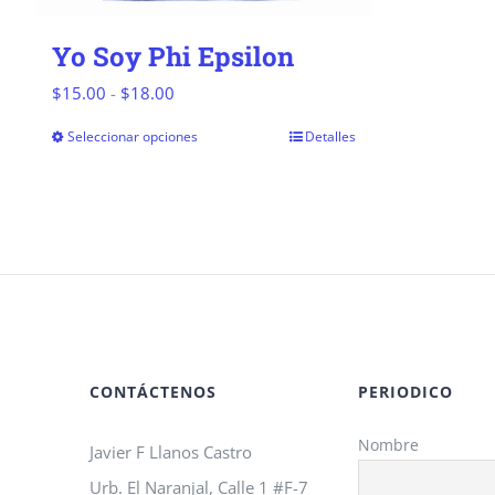
Yo Soy Phi Epsilon
Rango
$
15.00
-
$
18.00
de
Seleccionar opciones
Detalles
Este
precios:
producto
desde
tiene
$15.00
múltiples
hasta
variantes.
$18.00
Las
opciones
se
CONTÁCTENOS
PERIODICO
pueden
Nombre
Javier F Llanos Castro
elegir
Urb. El Naranjal, Calle 1 #F-7