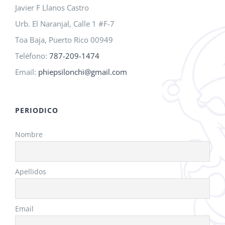
en
Javier F Llanos Castro
la
Urb. El Naranjal, Calle 1 #F-7
página
Toa Baja, Puerto Rico 00949
de
Teléfono:
787-209-1474
producto
Email:
phiepsilonchi@gmail.com
PERIODICO
Nombre
Apellidos
Email