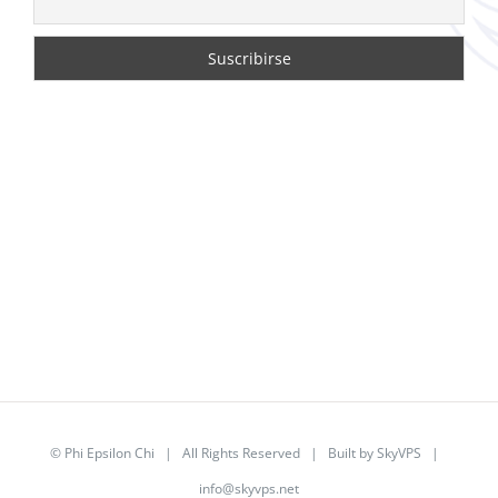
©
Phi Epsilon Chi
| All Rights Reserved | Built by
SkyVPS
|
info@skyvps.net