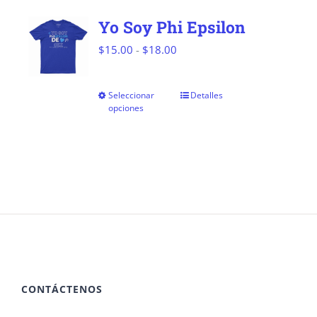
Yo Soy Phi Epsilon
Rango
$
15.00
-
$
18.00
de
precios:
Seleccionar
Detalles
Este
opciones
desde
producto
$15.00
tiene
hasta
múltiples
$18.00
variantes.
Las
opciones
se
pueden
CONTÁCTENOS
elegir