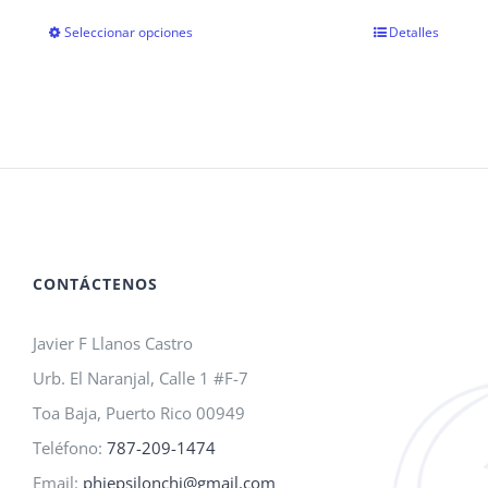
de
Seleccionar opciones
Detalles
Este
precios:
producto
desde
tiene
$15.00
múltiples
hasta
variantes.
$18.00
Las
opciones
se
CONTÁCTENOS
pueden
Javier F Llanos Castro
elegir
Urb. El Naranjal, Calle 1 #F-7
en
Toa Baja, Puerto Rico 00949
la
Teléfono:
787-209-1474
página
Email:
phiepsilonchi@gmail.com