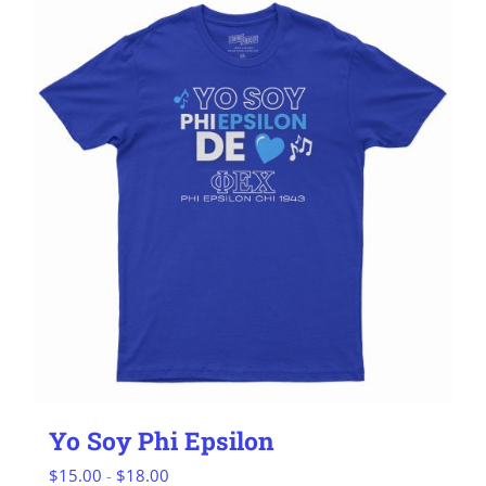
Yo Soy Phi Epsilon
Rango
$
15.00
-
$
18.00