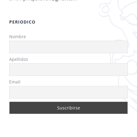
de
producto
PERIODICO
Nombre
Apellidos
Email