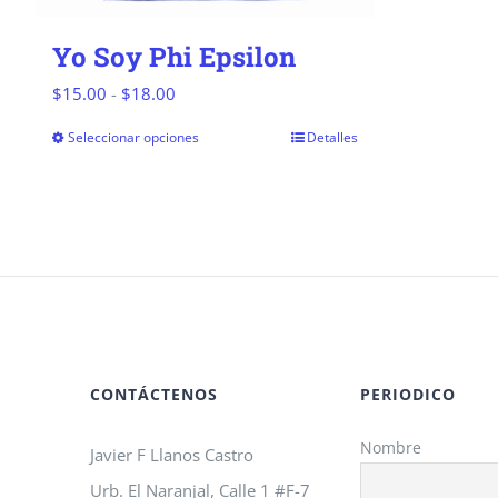
Yo Soy Phi Epsilon
Rango
$
15.00
-
$
18.00
de
Seleccionar opciones
Detalles
Este
precios:
producto
desde
tiene
$15.00
múltiples
hasta
variantes.
$18.00
Las
opciones
se
CONTÁCTENOS
PERIODICO
pueden
Nombre
Javier F Llanos Castro
elegir
Urb. El Naranjal, Calle 1 #F-7