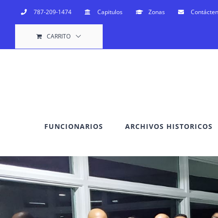
Saltar
787-209-1474
Capitulos
Zonas
Contácte
al
CARRITO
contenido
FUNCIONARIOS
ARCHIVOS HISTORICOS