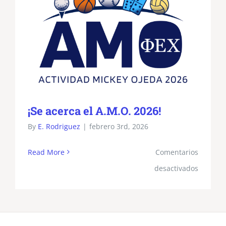
¡Se acerca el A.M.O. 2026!
By
E. Rodriguez
|
febrero 3rd, 2026
Read More
Comentarios
en
desactivados
¡Se
acerca
el