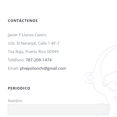
A.M.O.
2026!
CONTÁCTENOS
Javier F Llanos Castro
Urb. El Naranjal, Calle 1 #F-7
Toa Baja, Puerto Rico 00949
Teléfono:
787-209-1474
Email:
phiepsilonchi@gmail.com
PERIODICO
Nombre