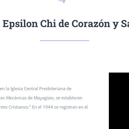
 Epsilon Chi de Corazón y S
 la Iglesia Central Presbiteriana de
rtes Mecánicas de Mayagüez, se establecen
s Cristianos.” En el 1944 se registran en el