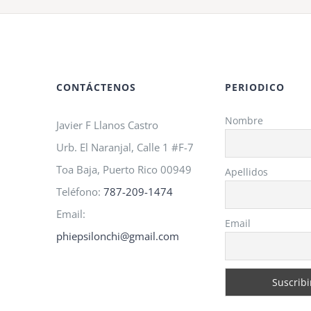
A.M.O
2026!
CONTÁCTENOS
PERIODICO
Nombre
Javier F Llanos Castro
Urb. El Naranjal, Calle 1 #F-7
Toa Baja, Puerto Rico 00949
Apellidos
Teléfono:
787-209-1474
Email:
Email
phiepsilonchi@gmail.com