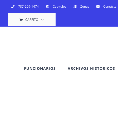
Saltar
787-209-1474
Capitulos
Zonas
Contácte
al
CARRITO
contenido
FUNCIONARIOS
ARCHIVOS HISTORICOS