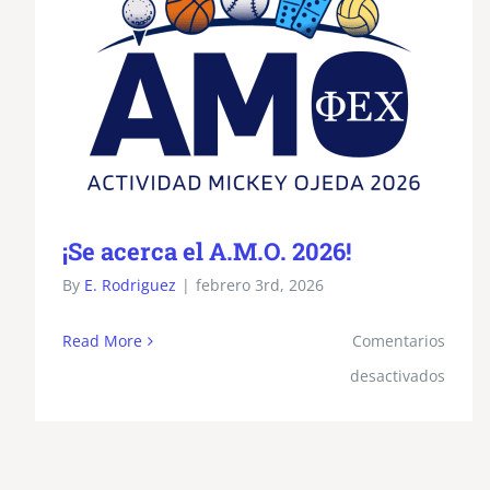
¡Se acerca el A.M.O. 2026!
By
E. Rodriguez
|
febrero 3rd, 2026
Read More
Comentarios
en
desactivados
¡Se
acerc
el