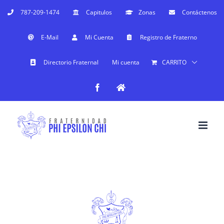
Saltar
787-209-1474
Capitulos
Zonas
Contáctenos
al
E-Mail
Mi Cuenta
Registro de Fraterno
contenido
Directorio Fraternal
Mi cuenta
CARRITO
Facebook
Facebook