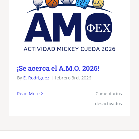
¡Se acerca el A.M.O. 2026!
By
E. Rodriguez
|
febrero 3rd, 2026
Read More
Comentarios
en
desactivados
¡Se
acerca
el