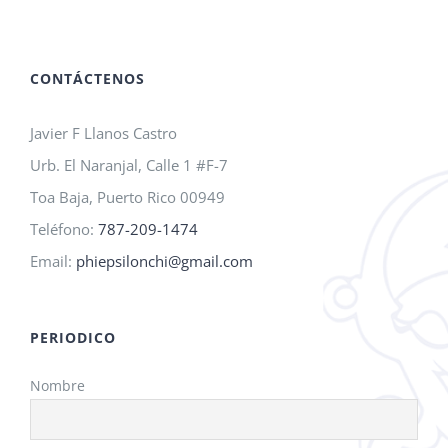
A.M.O.
2026!
CONTÁCTENOS
Javier F Llanos Castro
Urb. El Naranjal, Calle 1 #F-7
Toa Baja, Puerto Rico 00949
Teléfono:
787-209-1474
Email:
phiepsilonchi@gmail.com
PERIODICO
Nombre