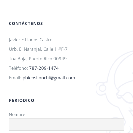
A.M.O.
2026!
CONTÁCTENOS
Javier F Llanos Castro
Urb. El Naranjal, Calle 1 #F-7
Toa Baja, Puerto Rico 00949
Teléfono:
787-209-1474
Email:
phiepsilonchi@gmail.com
PERIODICO
Nombre