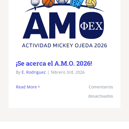
¡Se acerca el A.M.O. 2026!
By
E. Rodriguez
|
febrero 3rd, 2026
Read More
Comentarios
en
desactivados
¡Se
acerca
el