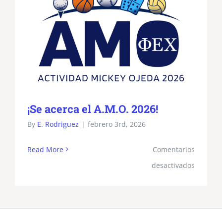
¡Se acerca el A.M.O. 2026!
By
E. Rodriguez
|
febrero 3rd, 2026
Read More
Comentarios
en
desactivados
¡Se
acerca
el