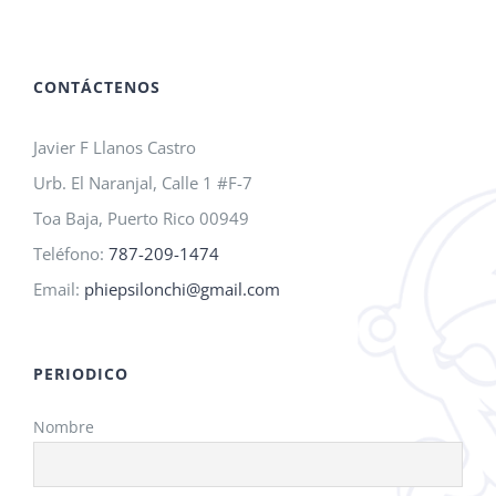
A.M.O.
2026!
CONTÁCTENOS
Javier F Llanos Castro
Urb. El Naranjal, Calle 1 #F-7
Toa Baja, Puerto Rico 00949
Teléfono:
787-209-1474
Email:
phiepsilonchi@gmail.com
PERIODICO
Nombre