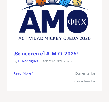
¡Se acerca el A.M.O. 2026!
By
E. Rodriguez
|
febrero 3rd, 2026
Read More
Comentarios
en
desactivados
¡Se
acerca
el