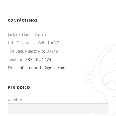
A.M.O.
2026!
CONTÁCTENOS
Javier F Llanos Castro
Urb. El Naranjal, Calle 1 #F-7
Toa Baja, Puerto Rico 00949
Teléfono:
787-209-1474
Email:
phiepsilonchi@gmail.com
PERIODICO
Nombre