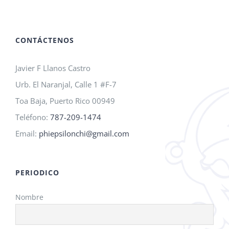
A.M.O.
2026!
CONTÁCTENOS
Javier F Llanos Castro
Urb. El Naranjal, Calle 1 #F-7
Toa Baja, Puerto Rico 00949
Teléfono:
787-209-1474
Email:
phiepsilonchi@gmail.com
PERIODICO
Nombre