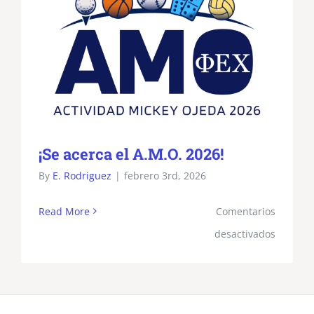
¡Se acerca el A.M.O. 2026!
By
E. Rodriguez
|
febrero 3rd, 2026
Read More
Comentarios
en
desactivados
¡Se
acerca
el