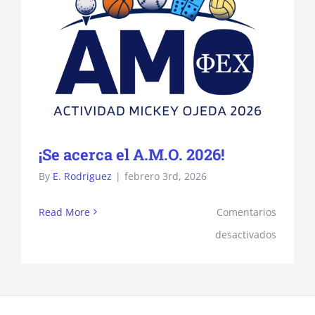
¡Se acerca el A.M.O. 2026!
By
E. Rodriguez
|
febrero 3rd, 2026
Read More
Comentarios
en
desactivados
¡Se
acerca
el