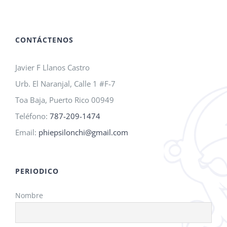
A.M.O.
2026!
CONTÁCTENOS
Javier F Llanos Castro
Urb. El Naranjal, Calle 1 #F-7
Toa Baja, Puerto Rico 00949
Teléfono:
787-209-1474
Email:
phiepsilonchi@gmail.com
PERIODICO
Nombre