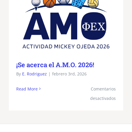
¡Se acerca el A.M.O. 2026!
By
E. Rodriguez
|
febrero 3rd, 2026
Read More
Comentarios
en
desactivados
¡Se
acerca
el