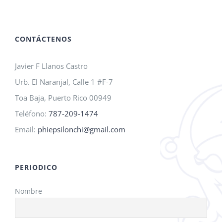
A.M.O.
2026!
CONTÁCTENOS
Javier F Llanos Castro
Urb. El Naranjal, Calle 1 #F-7
Toa Baja, Puerto Rico 00949
Teléfono:
787-209-1474
Email:
phiepsilonchi@gmail.com
PERIODICO
Nombre