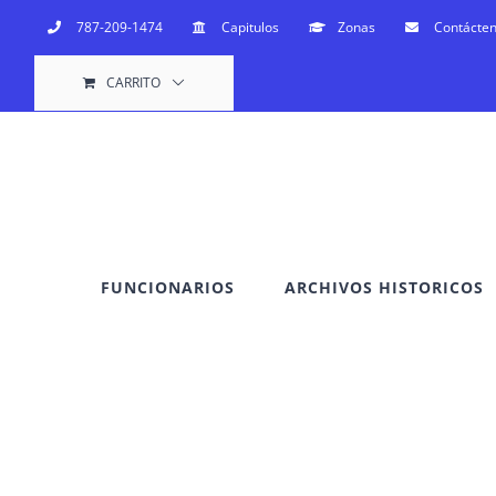
Saltar
787-209-1474
Capitulos
Zonas
Contácte
al
CARRITO
contenido
FUNCIONARIOS
ARCHIVOS HISTORICOS