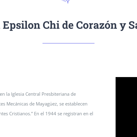
 Epsilon Chi de Corazón y S
 la Iglesia Central Presbiteriana de
rtes Mecánicas de Mayagüez, se establecen
s Cristianos.” En el 1944 se registran en el