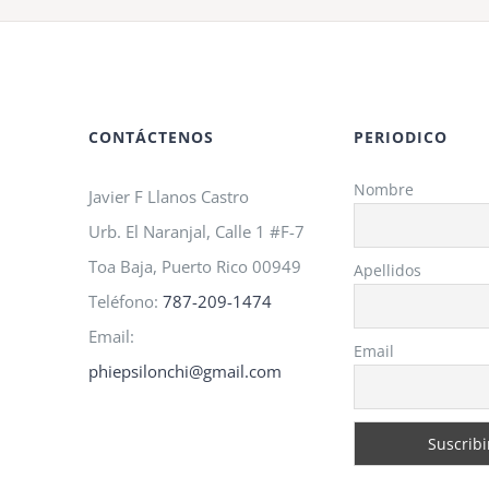
A.M.O
2026!
CONTÁCTENOS
PERIODICO
Nombre
Javier F Llanos Castro
Urb. El Naranjal, Calle 1 #F-7
Toa Baja, Puerto Rico 00949
Apellidos
Teléfono:
787-209-1474
Email:
Email
phiepsilonchi@gmail.com