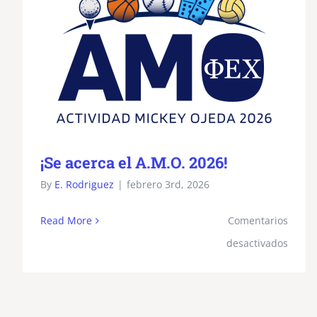
¡Se acerca el A.M.O. 2026!
By
E. Rodriguez
|
febrero 3rd, 2026
Read More
Comentarios
en
desactivados
¡Se
acerc
el