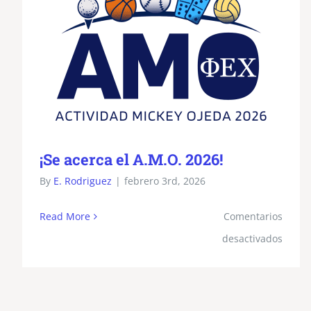
¡Se acerca el A.M.O. 2026!
By
E. Rodriguez
|
febrero 3rd, 2026
Read More
Comentarios
en
desactivados
¡Se
acerc
el