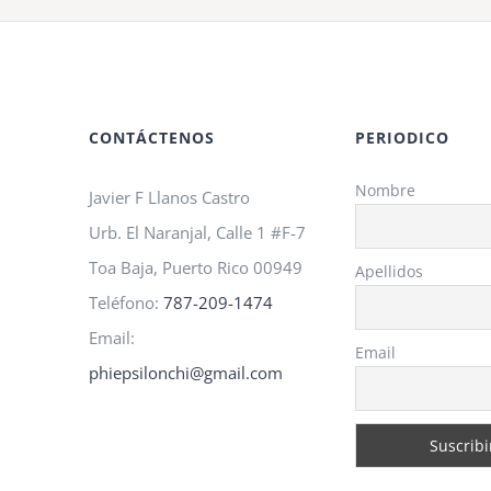
A.M.O
2026!
CONTÁCTENOS
PERIODICO
Nombre
Javier F Llanos Castro
Urb. El Naranjal, Calle 1 #F-7
Toa Baja, Puerto Rico 00949
Apellidos
Teléfono:
787-209-1474
Email:
Email
phiepsilonchi@gmail.com