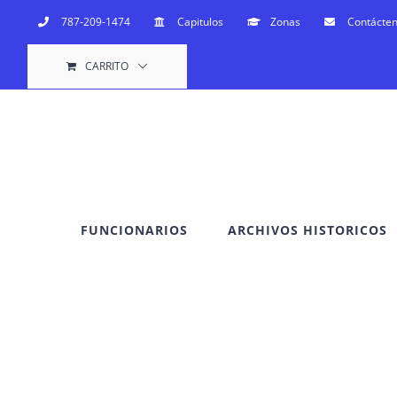
Saltar
787-209-1474
Capitulos
Zonas
Contácte
al
CARRITO
contenido
FUNCIONARIOS
ARCHIVOS HISTORICOS