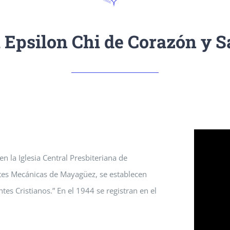
 Epsilon Chi de Corazón y S
 la Iglesia Central Presbiteriana de
rtes Mecánicas de Mayagüez, se establecen
s Cristianos.” En el 1944 se registran en el